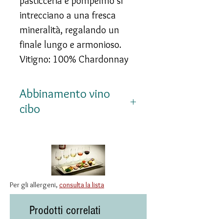
pasticceria e pompelmo si
intrecciano a una fresca
mineralità, regalando un
finale lungo e armonioso.
Vitigno: 100% Chardonnay
Abbinamento vino
cibo
Si accompagna
splendidamente a astice,
capasante gratinate, rombo
al forno, risotto ai crostacei e
Per gli allergeni,
consulta la lista
formaggi a lunga
stagionatura.
Prodotti correlati