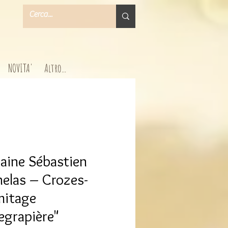
NOVITA'
Altro...
ine Sébastien
elas – Crozes-
mitage
legrapière"