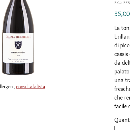
SKU: SE
35,00
La ton
brilla
di picc
cassis
da del
palato
una tr
allergeni,
consulta la lista
fresch
che re
facile
Quant