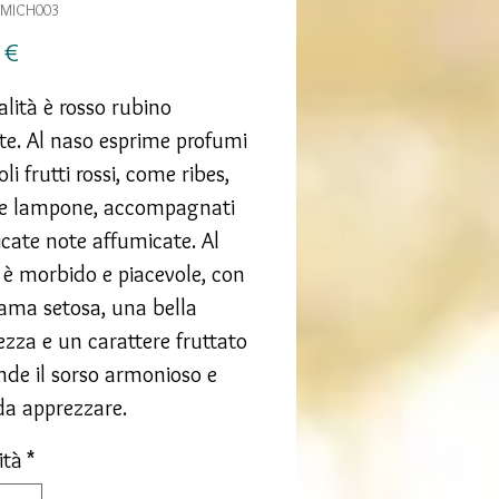
BMICH003
Prezzo
 €
alità è rosso rubino
nte. Al naso esprime profumi
oli frutti rossi, come ribes,
 e lampone, accompagnati
icate note affumicate. Al
 è morbido e piacevole, con
ama setosa, una bella
ezza e un carattere fruttato
nde il sorso armonioso e
 da apprezzare.
ità
*