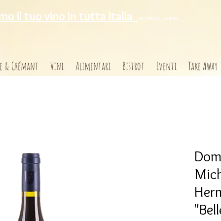
o il tuo vino in tutta Italia
SCOPRI LE TARIFFE
e & Crémant
Vini
Alimentari
Bistrot
Eventi
Take Away
Doma
Mich
Her
"Bel