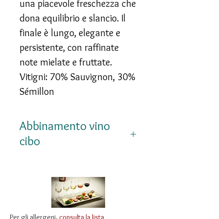
una piacevole freschezza che
dona equilibrio e slancio. Il
finale è lungo, elegante e
persistente, con raffinate
note mielate e fruttate.
Vitigni: 70% Sauvignon, 30%
Sémillon
Abbinamento vino
cibo
Splendido con foie gras,
formaggi erborinati o di
capra stagionati, cucina
asiatica speziata, piatti
Per gli allergeni,
consulta la lista