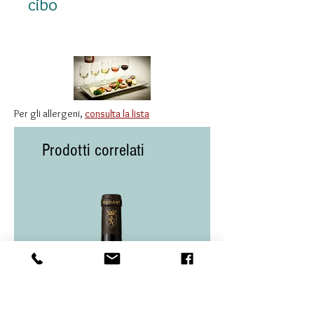
cibo
Ideale con ostriche,
capesante, sogliola, branzino
al forno, rana pescatrice,
crostacei, vitello in salsa
Per gli allergeni,
consulta la lista
delicata e formaggi di capra.
Prodotti correlati