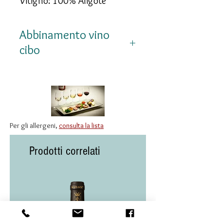
Vitigno: 100% Aligoté
Abbinamento vino
cibo
Perfetto come aperitivo, si
abbina a ostriche, frutti di
mare, fritti di pesce, tartare
di tonno, insalate estive,
Per gli allergeni,
consulta la lista
verdure, formaggi freschi e
cucina vegetariana.
Prodotti correlati