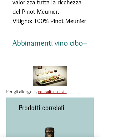
valorizza tutta la ricchezza
del Pinot Meunier.
Vitigno: 100% Pinot Meunier
Abbinamenti vino cibo
Perfetto con salmone
marinato agli agrumi, filetto
di maiale con spezie dolci,
anatra arrosto e carni
Per gli allergeni,
consulta la lista
bianche saporite.
Prodotti correlati