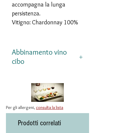
accompagna la lunga
persistenza.
Vitigno: Chardonnay 100%
Abbinamento vino
cibo
Accompagna
splendidamente quenelle
tradizionali, pesci in salsa,
pollame alla panna, vitello
Per gli allergeni,
consulta la lista
delicato e formaggi a pasta
morbida.
Prodotti correlati