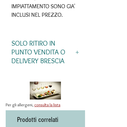
IMPIATTAMENTO SONO GIA'
INCLUSI NEL PREZZO.
SOLO RITIRO IN
PUNTO VENDITA O
DELIVERY BRESCIA
Per le sue caratteristiche,
questo prodotto non può
essere spedito. Lo puoi
ritirare presso il nostro punto
Per gli allergeni,
consulta la lista
vendita di Brescia o
richiedere la consegna a
Prodotti correlati
domicilio NEL SOLO