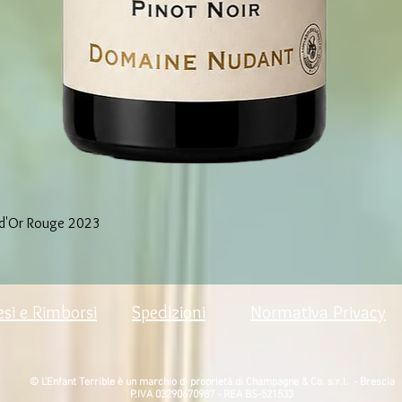
d'Or Rouge 2023
Vista rapida
esi e Rimborsi
Spedizioni
Normativa Privacy
© L'Enfant Terrible è un marchio di proprietà di Champagne & Co. s.r.l. - Brescia
P.IVA 03290670987 - REA BS-521533