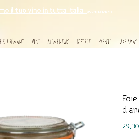
o il tuo vino in tutta Italia
SCOPRI LE TARIFFE
e & Crémant
Vini
Alimentari
Bistrot
Eventi
Take Away
Foie
d'an
29,00