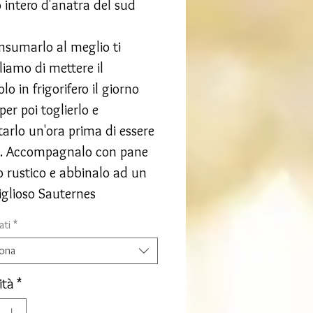
 intero d'anatra del sud
nsumarlo al meglio ti
liamo di mettere il
lo in frigorifero il giorno
per poi toglierlo e
tarlo un'ora prima di essere
o. Accompagnalo con pane
o rustico e abbinalo ad un
glioso Sauternes
ati
*
iona
ità
*