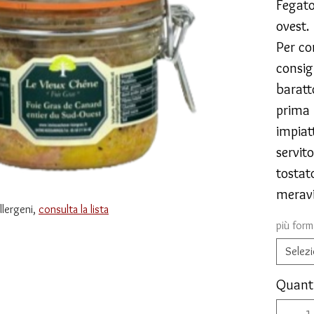
Fegato
ovest.
Per co
consig
baratto
prima 
impiat
servit
tostat
meravi
allergeni,
consulta la lista
più form
Selez
Quant