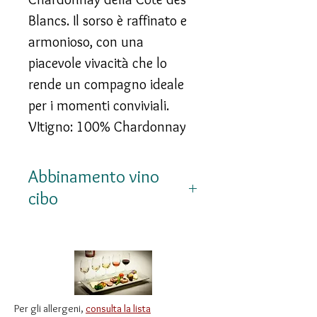
Blancs. Il sorso è raffinato e
armonioso, con una
piacevole vivacità che lo
rende un compagno ideale
per i momenti conviviali.
VItigno: 100% Chardonnay
Abbinamento vino
cibo
Perfetto come aperitivo, con
ostriche, frutti di mare,
carpacci di pesce, crostacei e
antipasti delicati
Per gli allergeni,
consulta la lista