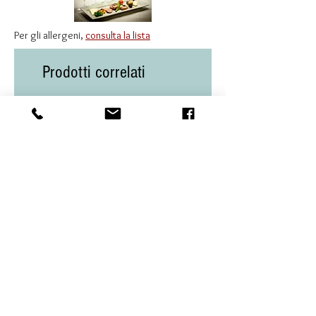
gras, aragosta e crostacei in
salsa, formaggi erborinati
Per gli allergeni,
consulta la lista
come Roquefort, oppure con
dessert raffinati a base di
Prodotti correlati
frutta secca, vaniglia e
agrumi canditi.