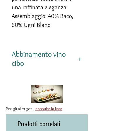
una raffinata eleganza.
Assemblaggio: 40% Baco,
60% Ugni Blanc
Abbinamento vino
cibo
Da degustare lentamente
con preparazioni nobili come
foie gras, tartufi, formaggi di
lunga stagionatura, dessert
Per gli allergeni,
consulta la lista
al cioccolato amaro o
semplicemente come
Prodotti correlati
distillato da meditazione a