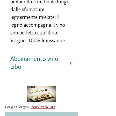
profondità e un finale lungo
dalle sfumature
leggermente mielate; il
legno accompagna il vino
con perfetto equilibrio.
Vitigno: 100% Roussanne
Abbinamento vino
cibo
Magnifico con astice,
aragosta, salmone, crostacei,
uova al tartufo, foie gras,
piatti speziati come il curry o
Per gli allergeni,
consulta la lista
il tajine, formaggi erborinati