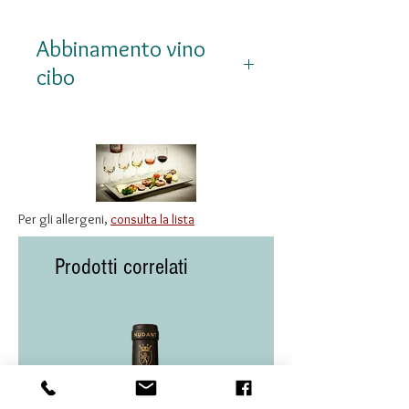
Abbinamento vino
cibo
Il suo accompagnatore
naturale è il
Blanc de Mer
,
profumatissimo e sapido
bianco di Guascogna di
Per gli allergeni,
consulta la lista
Domaine de La Haille
Prodotti correlati