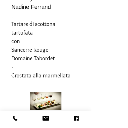
Nadine Ferrand
.
Tartare di scottona
tartufata
con
Sancerre Rouge
Domaine Tabordet
-
Crostata alla marmellata
Per gli allergeni,
consulta la lista